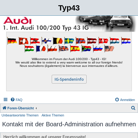
Typ43
Willkommen im Forum der Audi 100/200 - Typ43 - IG!
We would also like to extend a very warm welcome to all our foreign friends!
Nous souhaitons (également) la bienvenue aux internautes d'ailleurs.
IG-Spendeninfo
FAQ
Anmelden
S
Foren-Übersicht
Unbeantwortete Themen
Aktive Themen
u
Kontakt mit der Board-Administration aufnehmen
c
h
Herzlich willkommen auf unserer Forumsseite!
e