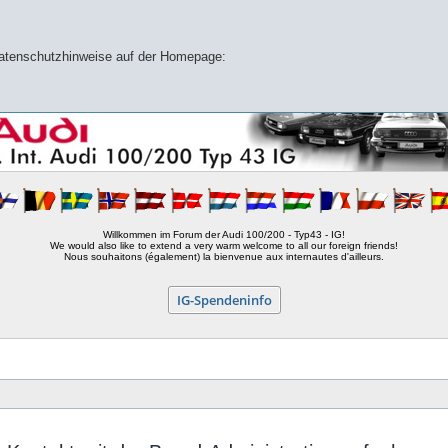
 Datenschutzhinweise auf der Homepage:
Willkommen im Forum der Audi 100/200 - Typ43 - IG!
We would also like to extend a very warm welcome to all our foreign friends!
Nous souhaitons (également) la bienvenue aux internautes d'ailleurs.
IG-Spendeninfo