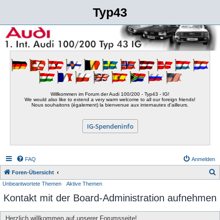
Typ43
Willkommen im Forum der Audi 100/200 - Typ43 - IG!
We would also like to extend a very warm welcome to all our foreign friends!
Nous souhaitons (également) la bienvenue aux internautes d'ailleurs.
IG-Spendeninfo
FAQ
Anmelden
S
Foren-Übersicht
Unbeantwortete Themen
Aktive Themen
u
Kontakt mit der Board-Administration aufnehmen
c
h
Herzlich willkommen auf unserer Forumsseite!
e