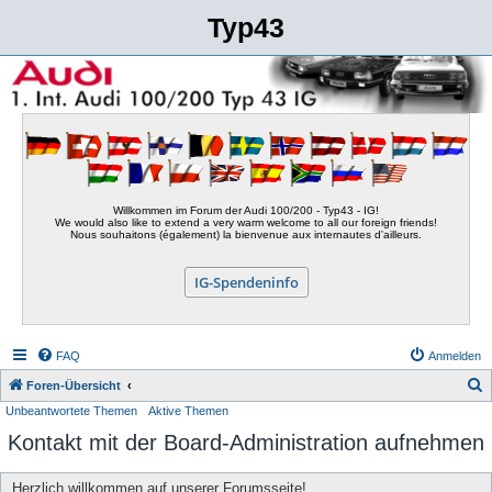
Typ43
Willkommen im Forum der Audi 100/200 - Typ43 - IG!
We would also like to extend a very warm welcome to all our foreign friends!
Nous souhaitons (également) la bienvenue aux internautes d'ailleurs.
IG-Spendeninfo
FAQ
Anmelden
S
Foren-Übersicht
Unbeantwortete Themen
Aktive Themen
u
Kontakt mit der Board-Administration aufnehmen
c
h
Herzlich willkommen auf unserer Forumsseite!
e