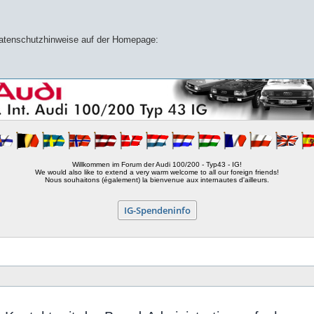
 Datenschutzhinweise auf der Homepage:
Willkommen im Forum der Audi 100/200 - Typ43 - IG!
We would also like to extend a very warm welcome to all our foreign friends!
Nous souhaitons (également) la bienvenue aux internautes d'ailleurs.
IG-Spendeninfo