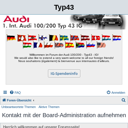
Typ43
Willkommen im Forum der Audi 100/200 - Typ43 - IG!
We would also like to extend a very warm welcome to all our foreign friends!
Nous souhaitons (également) la bienvenue aux internautes d'ailleurs.
IG-Spendeninfo
FAQ
Anmelden
S
Foren-Übersicht
Unbeantwortete Themen
Aktive Themen
u
Kontakt mit der Board-Administration aufnehmen
c
h
Herzlich willkommen auf unserer Forumsseite!
e