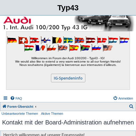
Typ43
Willkommen im Forum der Audi 100/200 - Typ43 - IG!
We would also like to extend a very warm welcome to all our foreign friends!
Nous souhaitons (également) la bienvenue aux internautes d'ailleurs.
IG-Spendeninfo
FAQ
Anmelden
S
Foren-Übersicht
Unbeantwortete Themen
Aktive Themen
u
Kontakt mit der Board-Administration aufnehmen
c
h
Herzlich willkommen auf unserer Forumsseite!
e