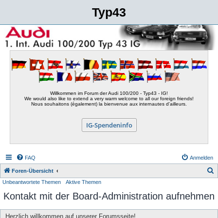
Typ43
Willkommen im Forum der Audi 100/200 - Typ43 - IG!
We would also like to extend a very warm welcome to all our foreign friends!
Nous souhaitons (également) la bienvenue aux internautes d'ailleurs.
IG-Spendeninfo
FAQ
Anmelden
S
Foren-Übersicht
Unbeantwortete Themen
Aktive Themen
u
Kontakt mit der Board-Administration aufnehmen
c
h
Herzlich willkommen auf unserer Forumsseite!
e