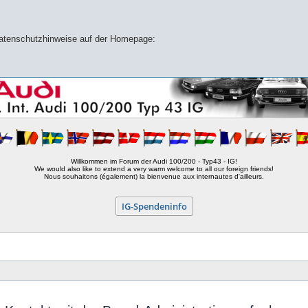
 Datenschutzhinweise auf der Homepage:
Willkommen im Forum der Audi 100/200 - Typ43 - IG!
We would also like to extend a very warm welcome to all our foreign friends!
Nous souhaitons (également) la bienvenue aux internautes d'ailleurs.
IG-Spendeninfo