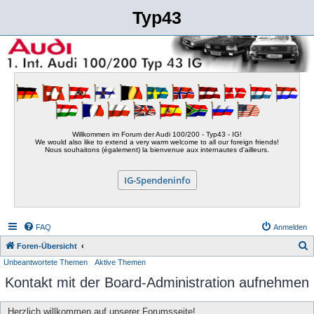
Typ43
Willkommen im Forum der Audi 100/200 - Typ43 - IG!
We would also like to extend a very warm welcome to all our foreign friends!
Nous souhaitons (également) la bienvenue aux internautes d'ailleurs.
IG-Spendeninfo
FAQ
Anmelden
S
Foren-Übersicht
Unbeantwortete Themen
Aktive Themen
u
Kontakt mit der Board-Administration aufnehmen
c
h
Herzlich willkommen auf unserer Forumsseite!
e