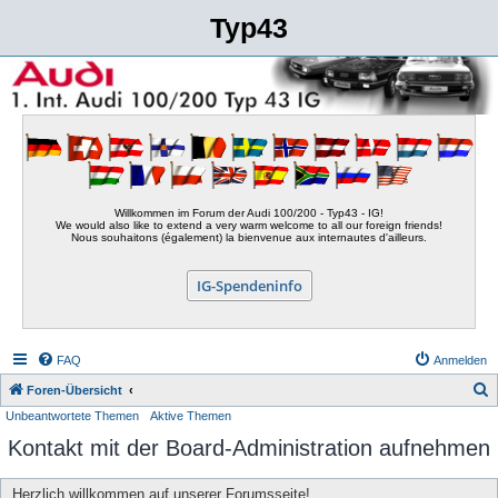
Typ43
Willkommen im Forum der Audi 100/200 - Typ43 - IG!
We would also like to extend a very warm welcome to all our foreign friends!
Nous souhaitons (également) la bienvenue aux internautes d'ailleurs.
IG-Spendeninfo
FAQ
Anmelden
S
Foren-Übersicht
Unbeantwortete Themen
Aktive Themen
u
Kontakt mit der Board-Administration aufnehmen
c
h
Herzlich willkommen auf unserer Forumsseite!
e