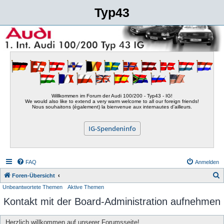
Typ43
Willkommen im Forum der Audi 100/200 - Typ43 - IG!
We would also like to extend a very warm welcome to all our foreign friends!
Nous souhaitons (également) la bienvenue aux internautes d'ailleurs.
IG-Spendeninfo
FAQ
Anmelden
S
Foren-Übersicht
Unbeantwortete Themen
Aktive Themen
u
Kontakt mit der Board-Administration aufnehmen
c
h
Herzlich willkommen auf unserer Forumsseite!
e