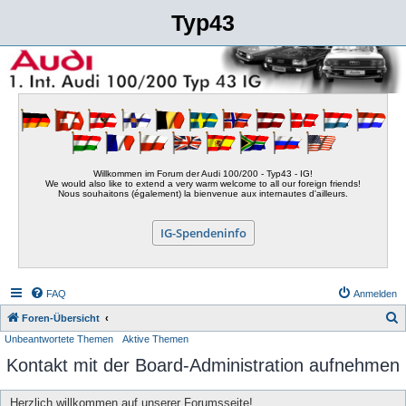
Typ43
Willkommen im Forum der Audi 100/200 - Typ43 - IG!
We would also like to extend a very warm welcome to all our foreign friends!
Nous souhaitons (également) la bienvenue aux internautes d'ailleurs.
IG-Spendeninfo
FAQ
Anmelden
S
Foren-Übersicht
Unbeantwortete Themen
Aktive Themen
u
Kontakt mit der Board-Administration aufnehmen
c
h
Herzlich willkommen auf unserer Forumsseite!
e