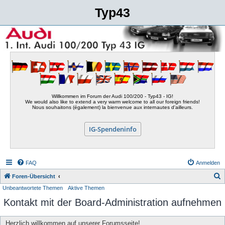
Typ43
Willkommen im Forum der Audi 100/200 - Typ43 - IG!
We would also like to extend a very warm welcome to all our foreign friends!
Nous souhaitons (également) la bienvenue aux internautes d'ailleurs.
IG-Spendeninfo
FAQ
Anmelden
S
Foren-Übersicht
Unbeantwortete Themen
Aktive Themen
u
Kontakt mit der Board-Administration aufnehmen
c
h
Herzlich willkommen auf unserer Forumsseite!
e