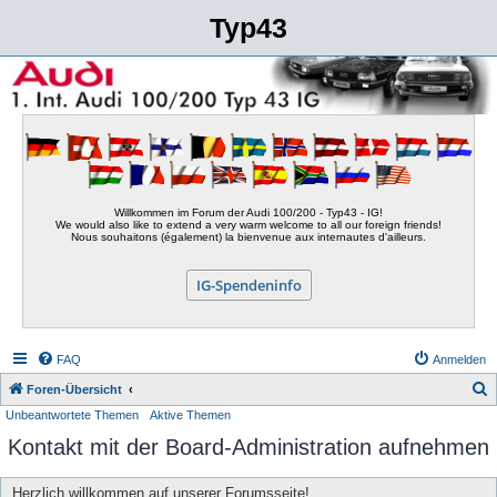
Typ43
Willkommen im Forum der Audi 100/200 - Typ43 - IG!
We would also like to extend a very warm welcome to all our foreign friends!
Nous souhaitons (également) la bienvenue aux internautes d'ailleurs.
IG-Spendeninfo
FAQ
Anmelden
S
Foren-Übersicht
Unbeantwortete Themen
Aktive Themen
u
Kontakt mit der Board-Administration aufnehmen
c
h
Herzlich willkommen auf unserer Forumsseite!
e