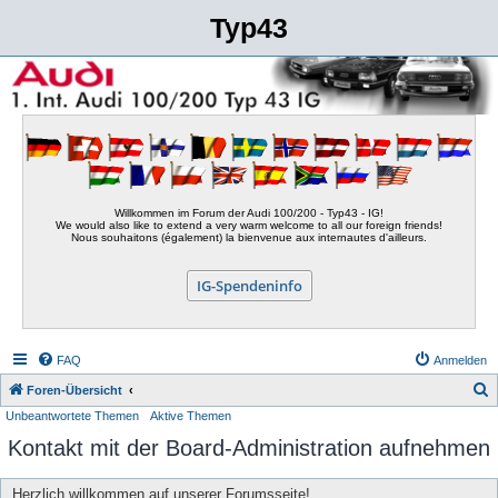
Typ43
Willkommen im Forum der Audi 100/200 - Typ43 - IG!
We would also like to extend a very warm welcome to all our foreign friends!
Nous souhaitons (également) la bienvenue aux internautes d'ailleurs.
IG-Spendeninfo
FAQ
Anmelden
S
Foren-Übersicht
Unbeantwortete Themen
Aktive Themen
u
Kontakt mit der Board-Administration aufnehmen
c
h
Herzlich willkommen auf unserer Forumsseite!
e