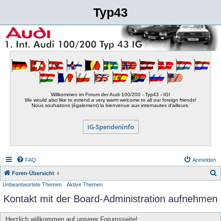
Typ43
Willkommen im Forum der Audi 100/200 - Typ43 - IG!
We would also like to extend a very warm welcome to all our foreign friends!
Nous souhaitons (également) la bienvenue aux internautes d'ailleurs.
IG-Spendeninfo
FAQ
Anmelden
S
Foren-Übersicht
Unbeantwortete Themen
Aktive Themen
u
Kontakt mit der Board-Administration aufnehmen
c
h
Herzlich willkommen auf unserer Forumsseite!
e