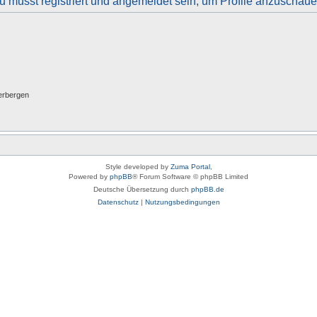
u musst registriert und angemeldet sein, um Profile anzuschaue
erbergen
Style developed by
Zuma Portal
,
Powered by
phpBB
® Forum Software © phpBB Limited
Deutsche Übersetzung durch
phpBB.de
Datenschutz
|
Nutzungsbedingungen