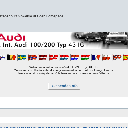
 Datenschutzhinweise auf der Homepage:
Willkommen im Forum der Audi 100/200 - Typ43 - IG!
We would also like to extend a very warm welcome to all our foreign friends!
Nous souhaitons (également) la bienvenue aux internautes d'ailleurs.
IG-Spendeninfo