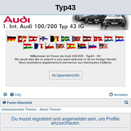
Typ43
Willkommen im Forum der Audi 100/200 - Typ43 - IG!
We would also like to extend a very warm welcome to all our foreign friends!
Nous souhaitons (également) la bienvenue aux internautes d'ailleurs.
IG-Spendeninfo
FAQ
Anmelden
S
Foren-Übersicht
Unbeantwortete Themen
Aktive Themen
u
c
Du musst registriert und angemeldet sein, um Profile
anzuschauen.
h
e