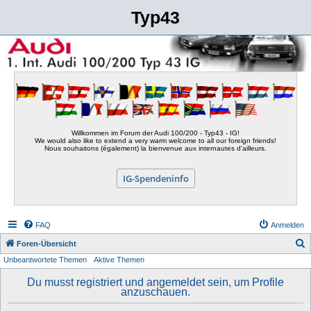
Typ43
Willkommen im Forum der Audi 100/200 - Typ43 - IG!
We would also like to extend a very warm welcome to all our foreign friends!
Nous souhaitons (également) la bienvenue aux internautes d'ailleurs.
IG-Spendeninfo
FAQ
Anmelden
S
Foren-Übersicht
Unbeantwortete Themen
Aktive Themen
u
c
Du musst registriert und angemeldet sein, um Profile
anzuschauen.
h
e