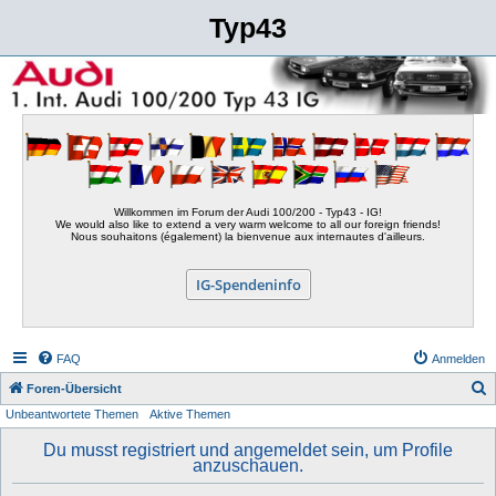
Typ43
Willkommen im Forum der Audi 100/200 - Typ43 - IG!
We would also like to extend a very warm welcome to all our foreign friends!
Nous souhaitons (également) la bienvenue aux internautes d'ailleurs.
IG-Spendeninfo
FAQ
Anmelden
S
Foren-Übersicht
Unbeantwortete Themen
Aktive Themen
u
c
Du musst registriert und angemeldet sein, um Profile
anzuschauen.
h
e