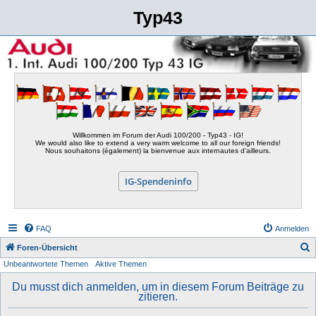
Typ43
Willkommen im Forum der Audi 100/200 - Typ43 - IG!
We would also like to extend a very warm welcome to all our foreign friends!
Nous souhaitons (également) la bienvenue aux internautes d'ailleurs.
IG-Spendeninfo
FAQ
Anmelden
S
Foren-Übersicht
Unbeantwortete Themen
Aktive Themen
u
c
Du musst dich anmelden, um in diesem Forum Beiträge zu
zitieren.
h
e