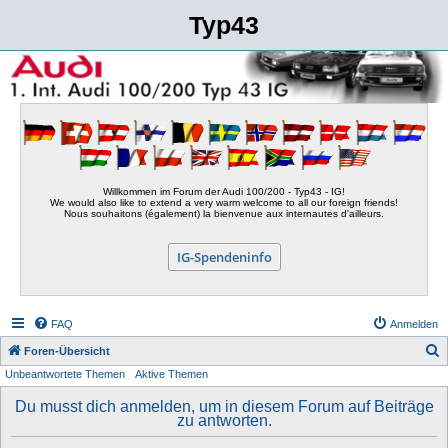
Typ43
Willkommen im Forum der Audi 100/200 - Typ43 - IG!
We would also like to extend a very warm welcome to all our foreign friends!
Nous souhaitons (également) la bienvenue aux internautes d'ailleurs.
IG-Spendeninfo
FAQ
Anmelden
S
Foren-Übersicht
Unbeantwortete Themen
Aktive Themen
u
c
Du musst dich anmelden, um in diesem Forum auf Beiträge
zu antworten.
h
e