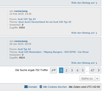
Rufe den Beitrag auf
von
roemerjung
15 Feb 2024, 23:35
Forum:
Audi 100 Typ 43
Thema:
Quer durch Deutschland für ein Audi 100 Typ 43
Antworten:
8
Zugriffe:
9354
Rufe den Beitrag auf
von
roemerjung
28 Jan 2024, 09:05
Forum:
Audi Typ 44
Thema:
Audi 100 Restoration - Flipping Bangers - S03 EP09 - Car Show
Antworten:
0
Zugriffe:
8824
Rufe den Beitrag auf
Seite
1
von
47
2
3
4
5
47
1
Nä
Die Suche ergab 702 Treffer
…
Gehe zu
Kontakt
Alle Cookies löschen
Alle Zeiten sind
UTC+02:00