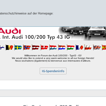
 Datenschutzhinweise auf der Homepage:
Willkommen im Forum der Audi 100/200 - Typ43 - IG!
We would also like to extend a very warm welcome to all our foreign friends!
Nous souhaitons (également) la bienvenue aux internautes d'ailleurs.
IG-Spendeninfo