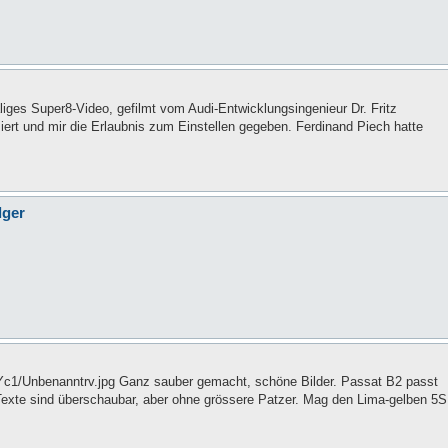
iges Super8-Video, gefilmt vom Audi-Entwicklungsingenieur Dr. Fritz
iert und mir die Erlaubnis zum Einstellen gegeben. Ferdinand Piech hatte
lger
CmYc1/Unbenanntrv.jpg Ganz sauber gemacht, schöne Bilder. Passat B2 passt
Texte sind überschaubar, aber ohne grössere Patzer. Mag den Lima-gelben 5S