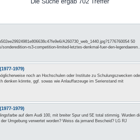
Die Suche ergab 702 Treffer
79b502ee29924981e806638c47fe9e6/A260730_web_1440.jpg?1776760054 50
s/sonderedition-rs3-competition-limited-letztes-denkmal-fuer-den-legendaeren..
(1977-1979)
möglicherweise noch an Hochschulen oder Institute zu Schulungszwecken ode
ch denken könnte, ggf. sowas wie Anlauffarzeuge im Serienstand mit
(1977-1979)
blingsfarbe auf dem Audi 100, mit breiter Spur und 5E total stimmig. Wurden d
al in der Umgebung verwertet worden? Weiss da jemand Bescheid? LG RJ