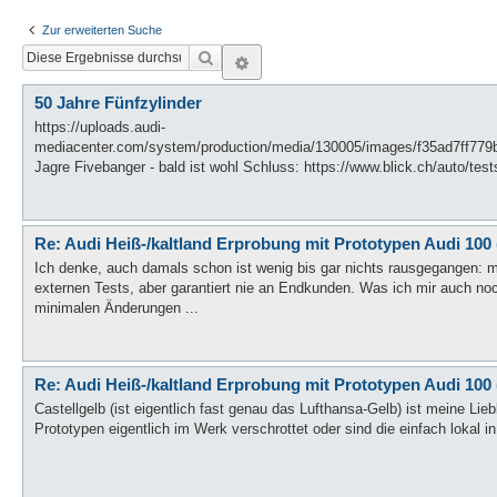
Zur erweiterten Suche
Suche
Erweiterte Suche
50 Jahre Fünfzylinder
https://uploads.audi-
mediacenter.com/system/production/media/130005/images/f35ad7ff7
Jagre Fivebanger - bald ist wohl Schluss: https://www.blick.ch/auto/test
Re: Audi Heiß-/kaltland Erprobung mit Prototypen Audi 100 
Ich denke, auch damals schon ist wenig bis gar nichts rausgegangen: 
externen Tests, aber garantiert nie an Endkunden. Was ich mir auch no
minimalen Änderungen ...
Re: Audi Heiß-/kaltland Erprobung mit Prototypen Audi 100 
Castellgelb (ist eigentlich fast genau das Lufthansa-Gelb) ist meine Lie
Prototypen eigentlich im Werk verschrottet oder sind die einfach lok