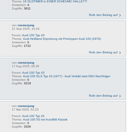
Thema:
16 OLDTIMER in EINER SCHEUNE! HALLE77!
Antworten:
4
Zugriffe:
3611
Rufe den Beitrag auf
von
roemerjung
21 Sep 2025, 10:24
Forum:
Audi 100 Typ 43
Thema:
Audi Heißland Erprobung mit Prototypen Audi 100 (1976)
Antworten:
0
Zugriffe:
2722
Rufe den Beitrag auf
von
roemerjung
17 Aug 2025, 09:26
Forum:
Audi 100 Typ 43
Thema:
Audi 100 GLS Typ 43 (1977) - Audi Vorbild statt NSU Nachfolger
Antworten:
0
Zugriffe:
3219
Rufe den Beitrag auf
von
roemerjung
17 Mai 2025, 01:23
Forum:
Audi 100 Typ 43
Thema:
Audi 100 5S bei AutoBild Klassik
Antworten:
0
Zugriffe:
3326