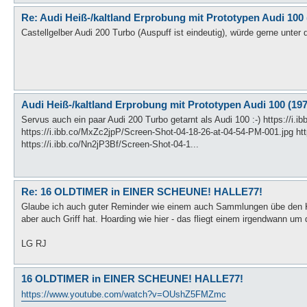
Re: Audi Heiß-/kaltland Erprobung mit Prototypen Audi 100 
Castellgelber Audi 200 Turbo (Auspuff ist eindeutig), würde gerne unte
Audi Heiß-/kaltland Erprobung mit Prototypen Audi 100 (19
Servus auch ein paar Audi 200 Turbo getarnt als Audi 100 :-) https://i
https://i.ibb.co/MxZc2jpP/Screen-Shot-04-18-26-at-04-54-PM-001.jpg ht
https://i.ibb.co/Nn2jP3Bf/Screen-Shot-04-1...
Re: 16 OLDTIMER in EINER SCHEUNE! HALLE77!
Glaube ich auch guter Reminder wie einem auch Sammlungen übe den Ko
aber auch Griff hat. Hoarding wie hier - das fliegt einem irgendwann um 
LG RJ
16 OLDTIMER in EINER SCHEUNE! HALLE77!
https://www.youtube.com/watch?v=OUshZ5FMZmc