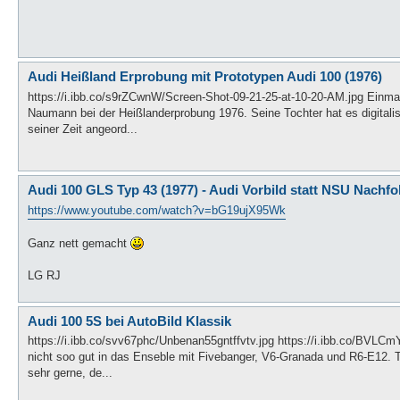
Audi Heißland Erprobung mit Prototypen Audi 100 (1976)
https://i.ibb.co/s9rZCwnW/Screen-Shot-09-21-25-at-10-20-AM.jpg Einmal
Naumann bei der Heißlanderprobung 1976. Seine Tochter hat es digitalis
seiner Zeit angeord...
Audi 100 GLS Typ 43 (1977) - Audi Vorbild statt NSU Nachfo
https://www.youtube.com/watch?v=bG19ujX95Wk
Ganz nett gemacht
LG RJ
Audi 100 5S bei AutoBild Klassik
https://i.ibb.co/svv67phc/Unbenan55gntffvtv.jpg https://i.ibb.co/BVL
nicht soo gut in das Enseble mit Fivebanger, V6-Granada und R6-E12. 
sehr gerne, de...