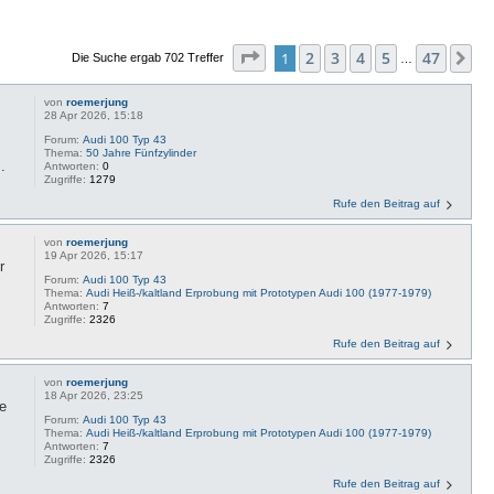
Seite
1
von
47
2
3
4
5
47
1
Nä
Die Suche ergab 702 Treffer
…
von
roemerjung
28 Apr 2026, 15:18
Forum:
Audi 100 Typ 43
Thema:
50 Jahre Fünfzylinder
.
Antworten:
0
Zugriffe:
1279
Rufe den Beitrag auf
von
roemerjung
19 Apr 2026, 15:17
r
Forum:
Audi 100 Typ 43
Thema:
Audi Heiß-/kaltland Erprobung mit Prototypen Audi 100 (1977-1979)
Antworten:
7
Zugriffe:
2326
Rufe den Beitrag auf
von
roemerjung
18 Apr 2026, 23:25
ie
Forum:
Audi 100 Typ 43
Thema:
Audi Heiß-/kaltland Erprobung mit Prototypen Audi 100 (1977-1979)
Antworten:
7
Zugriffe:
2326
Rufe den Beitrag auf