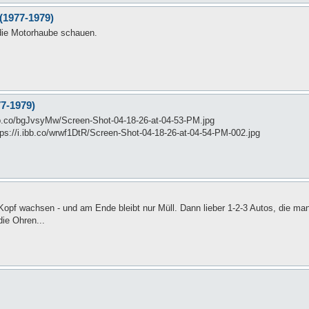
(1977-1979)
r die Motorhaube schauen.
77-1979)
.ibb.co/bgJvsyMw/Screen-Shot-04-18-26-at-04-53-PM.jpg
tps://i.ibb.co/wrwf1DtR/Screen-Shot-04-18-26-at-04-54-PM-002.jpg
pf wachsen - und am Ende bleibt nur Müll. Dann lieber 1-2-3 Autos, die ma
die Ohren...