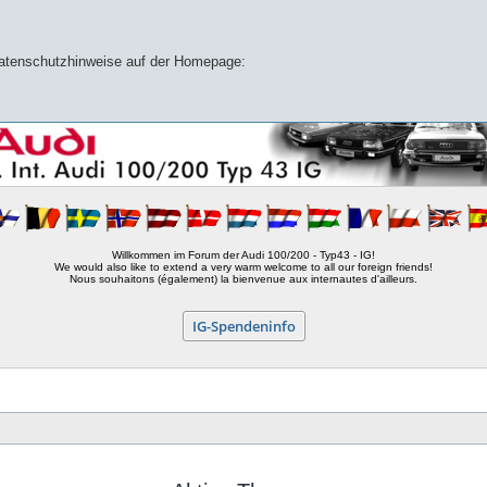
 Datenschutzhinweise auf der Homepage:
Willkommen im Forum der Audi 100/200 - Typ43 - IG!
We would also like to extend a very warm welcome to all our foreign friends!
Nous souhaitons (également) la bienvenue aux internautes d'ailleurs.
IG-Spendeninfo