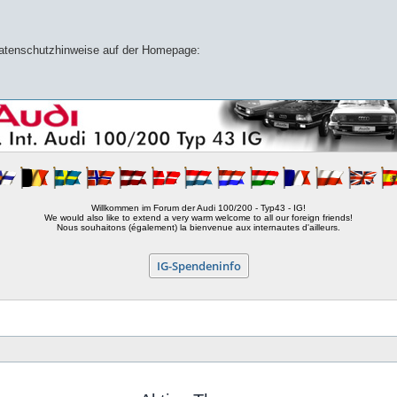
 Datenschutzhinweise auf der Homepage:
Willkommen im Forum der Audi 100/200 - Typ43 - IG!
We would also like to extend a very warm welcome to all our foreign friends!
Nous souhaitons (également) la bienvenue aux internautes d'ailleurs.
IG-Spendeninfo