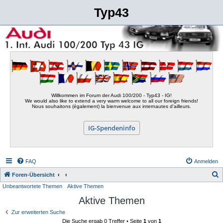
Typ43
Willkommen im Forum der Audi 100/200 - Typ43 - IG!
We would also like to extend a very warm welcome to all our foreign friends!
Nous souhaitons (également) la bienvenue aux internautes d'ailleurs.
IG-Spendeninfo
FAQ
Anmelden
S
Foren-Übersicht
Unbeantwortete Themen
Aktive Themen
u
Aktive Themen
c
h
Zur erweiterten Suche
Die Suche ergab 0 Treffer • Seite
1
von
1
e