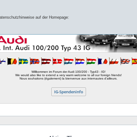
 Datenschutzhinweise auf der Homepage:
Willkommen im Forum der Audi 100/200 - Typ43 - IG!
We would also like to extend a very warm welcome to all our foreign friends!
Nous souhaitons (également) la bienvenue aux internautes d'ailleurs.
IG-Spendeninfo