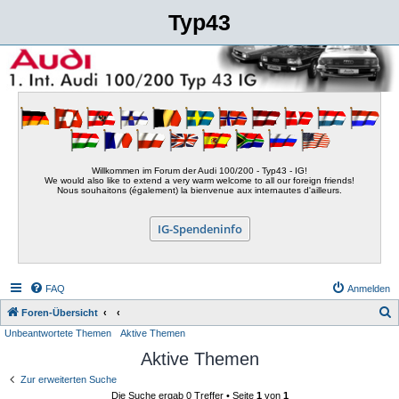
Typ43
Willkommen im Forum der Audi 100/200 - Typ43 - IG!
We would also like to extend a very warm welcome to all our foreign friends!
Nous souhaitons (également) la bienvenue aux internautes d'ailleurs.
IG-Spendeninfo
FAQ
Anmelden
S
Foren-Übersicht
Unbeantwortete Themen
Aktive Themen
u
Aktive Themen
c
h
Zur erweiterten Suche
Die Suche ergab 0 Treffer • Seite
1
von
1
e