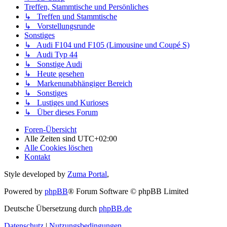
Treffen, Stammtische und Persönliches
↳ Treffen und Stammtische
↳ Vorstellungsrunde
Sonstiges
↳ Audi F104 und F105 (Limousine und Coupé S)
↳ Audi Typ 44
↳ Sonstige Audi
↳ Heute gesehen
↳ Markenunabhängiger Bereich
↳ Sonstiges
↳ Lustiges und Kurioses
↳ Über dieses Forum
Foren-Übersicht
Alle Zeiten sind
UTC+02:00
Alle Cookies löschen
Kontakt
Style developed by
Zuma Portal
,
Powered by
phpBB
® Forum Software © phpBB Limited
Deutsche Übersetzung durch
phpBB.de
Datenschutz
|
Nutzungsbedingungen