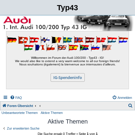
Typ43
Willkommen im Forum der Audi 100/200 - Typ43 - IG!
We would also like to extend a very warm welcome to all our foreign friends!
Nous souhaitons (également) la bienvenue aux internautes d'ailleurs.
IG-Spendeninfo
FAQ
Anmelden
S
Foren-Übersicht
Unbeantwortete Themen
Aktive Themen
u
Aktive Themen
c
h
Zur erweiterten Suche
Die Suche ergab 0 Treffer • Seite
1
von
1
e