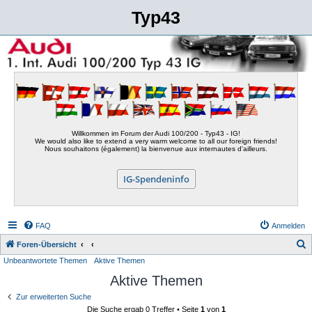
Typ43
Willkommen im Forum der Audi 100/200 - Typ43 - IG!
We would also like to extend a very warm welcome to all our foreign friends!
Nous souhaitons (également) la bienvenue aux internautes d'ailleurs.
IG-Spendeninfo
FAQ
Anmelden
S
Foren-Übersicht
Unbeantwortete Themen
Aktive Themen
u
Aktive Themen
c
h
Zur erweiterten Suche
Die Suche ergab 0 Treffer • Seite
1
von
1
e