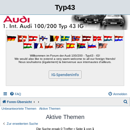
Typ43
Willkommen im Forum der Audi 100/200 - Typ43 - IG!
We would also like to extend a very warm welcome to all our foreign friends!
Nous souhaitons (également) la bienvenue aux internautes d'ailleurs.
IG-Spendeninfo
FAQ
Anmelden
S
Foren-Übersicht
Unbeantwortete Themen
Aktive Themen
u
Aktive Themen
c
h
Zur erweiterten Suche
Die Suche ergab 0 Treffer • Seite
1
von
1
e