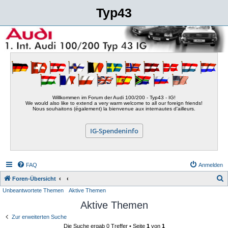
Typ43
Willkommen im Forum der Audi 100/200 - Typ43 - IG!
We would also like to extend a very warm welcome to all our foreign friends!
Nous souhaitons (également) la bienvenue aux internautes d'ailleurs.
IG-Spendeninfo
FAQ
Anmelden
S
Foren-Übersicht
Unbeantwortete Themen
Aktive Themen
u
Aktive Themen
c
h
Zur erweiterten Suche
Die Suche ergab 0 Treffer • Seite
1
von
1
e