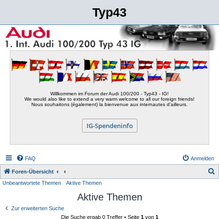
Typ43
Willkommen im Forum der Audi 100/200 - Typ43 - IG!
We would also like to extend a very warm welcome to all our foreign friends!
Nous souhaitons (également) la bienvenue aux internautes d'ailleurs.
IG-Spendeninfo
FAQ
Anmelden
S
Foren-Übersicht
Unbeantwortete Themen
Aktive Themen
u
Aktive Themen
c
h
Zur erweiterten Suche
Die Suche ergab 0 Treffer • Seite
1
von
1
e