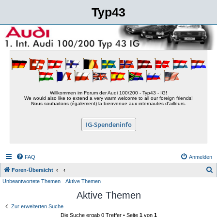
Typ43
Willkommen im Forum der Audi 100/200 - Typ43 - IG!
We would also like to extend a very warm welcome to all our foreign friends!
Nous souhaitons (également) la bienvenue aux internautes d'ailleurs.
IG-Spendeninfo
FAQ
Anmelden
S
Foren-Übersicht
Unbeantwortete Themen
Aktive Themen
u
Aktive Themen
c
h
Zur erweiterten Suche
Die Suche ergab 0 Treffer • Seite
1
von
1
e