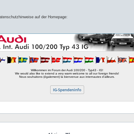
 Datenschutzhinweise auf der Homepage:
Willkommen im Forum der Audi 100/200 - Typ43 - IG!
We would also like to extend a very warm welcome to all our foreign friends!
Nous souhaitons (également) la bienvenue aux internautes d'ailleurs.
IG-Spendeninfo