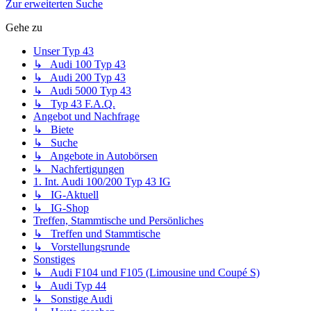
Zur erweiterten Suche
Gehe zu
Unser Typ 43
↳ Audi 100 Typ 43
↳ Audi 200 Typ 43
↳ Audi 5000 Typ 43
↳ Typ 43 F.A.Q.
Angebot und Nachfrage
↳ Biete
↳ Suche
↳ Angebote in Autobörsen
↳ Nachfertigungen
1. Int. Audi 100/200 Typ 43 IG
↳ IG-Aktuell
↳ IG-Shop
Treffen, Stammtische und Persönliches
↳ Treffen und Stammtische
↳ Vorstellungsrunde
Sonstiges
↳ Audi F104 und F105 (Limousine und Coupé S)
↳ Audi Typ 44
↳ Sonstige Audi