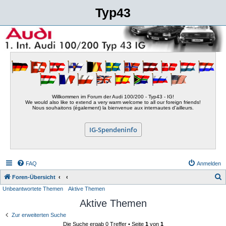
Typ43
Willkommen im Forum der Audi 100/200 - Typ43 - IG!
We would also like to extend a very warm welcome to all our foreign friends!
Nous souhaitons (également) la bienvenue aux internautes d'ailleurs.
IG-Spendeninfo
FAQ
Anmelden
S
Foren-Übersicht
Unbeantwortete Themen
Aktive Themen
u
Aktive Themen
c
h
Zur erweiterten Suche
Die Suche ergab 0 Treffer • Seite
1
von
1
e