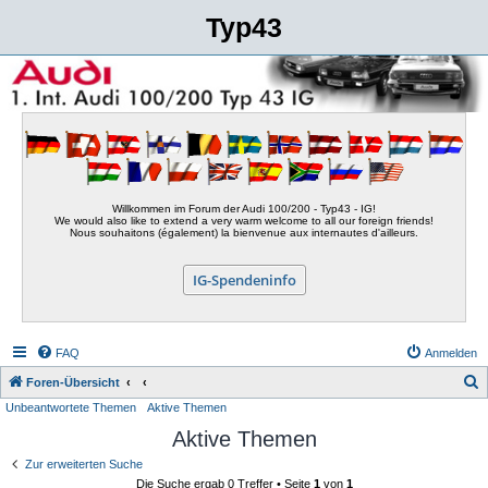
Typ43
Willkommen im Forum der Audi 100/200 - Typ43 - IG!
We would also like to extend a very warm welcome to all our foreign friends!
Nous souhaitons (également) la bienvenue aux internautes d'ailleurs.
IG-Spendeninfo
FAQ
Anmelden
S
Foren-Übersicht
Unbeantwortete Themen
Aktive Themen
u
Aktive Themen
c
h
Zur erweiterten Suche
Die Suche ergab 0 Treffer • Seite
1
von
1
e