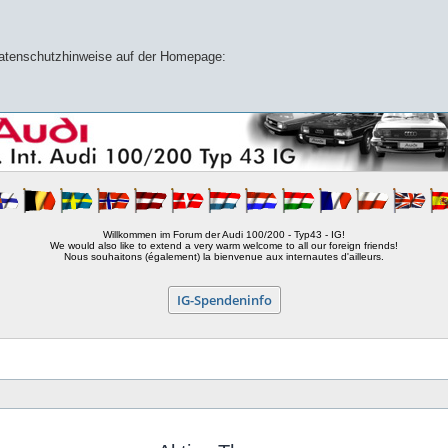
 Datenschutzhinweise auf der Homepage:
Willkommen im Forum der Audi 100/200 - Typ43 - IG!
We would also like to extend a very warm welcome to all our foreign friends!
Nous souhaitons (également) la bienvenue aux internautes d'ailleurs.
IG-Spendeninfo