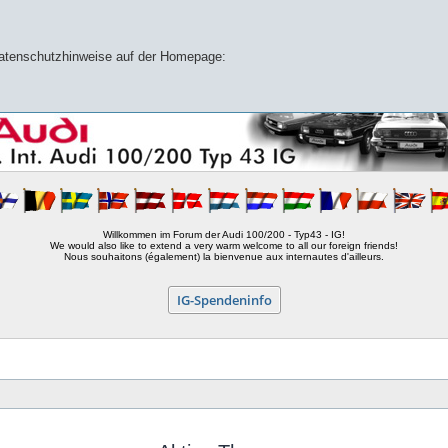
 Datenschutzhinweise auf der Homepage:
Willkommen im Forum der Audi 100/200 - Typ43 - IG!
We would also like to extend a very warm welcome to all our foreign friends!
Nous souhaitons (également) la bienvenue aux internautes d'ailleurs.
IG-Spendeninfo