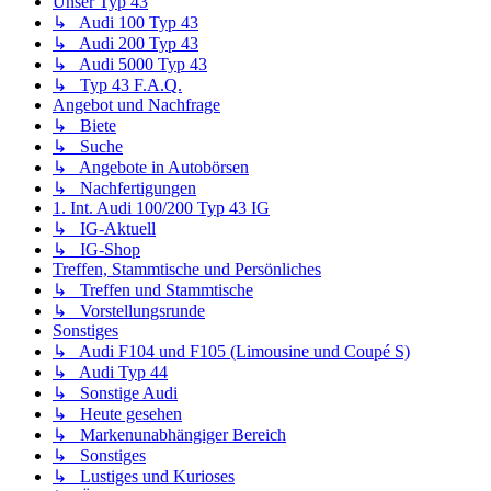
Unser Typ 43
↳ Audi 100 Typ 43
↳ Audi 200 Typ 43
↳ Audi 5000 Typ 43
↳ Typ 43 F.A.Q.
Angebot und Nachfrage
↳ Biete
↳ Suche
↳ Angebote in Autobörsen
↳ Nachfertigungen
1. Int. Audi 100/200 Typ 43 IG
↳ IG-Aktuell
↳ IG-Shop
Treffen, Stammtische und Persönliches
↳ Treffen und Stammtische
↳ Vorstellungsrunde
Sonstiges
↳ Audi F104 und F105 (Limousine und Coupé S)
↳ Audi Typ 44
↳ Sonstige Audi
↳ Heute gesehen
↳ Markenunabhängiger Bereich
↳ Sonstiges
↳ Lustiges und Kurioses