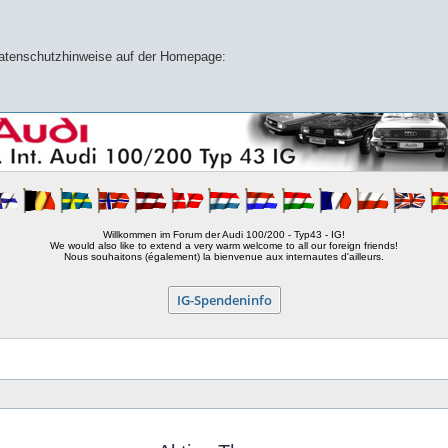
 Datenschutzhinweise auf der Homepage:
Willkommen im Forum der Audi 100/200 - Typ43 - IG!
We would also like to extend a very warm welcome to all our foreign friends!
Nous souhaitons (également) la bienvenue aux internautes d'ailleurs.
IG-Spendeninfo