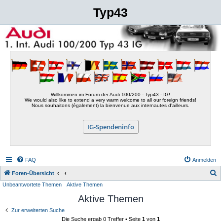
Typ43
Willkommen im Forum der Audi 100/200 - Typ43 - IG!
We would also like to extend a very warm welcome to all our foreign friends!
Nous souhaitons (également) la bienvenue aux internautes d'ailleurs.
IG-Spendeninfo
FAQ
Anmelden
S
Foren-Übersicht
Unbeantwortete Themen
Aktive Themen
u
Aktive Themen
c
h
Zur erweiterten Suche
Die Suche ergab 0 Treffer • Seite
1
von
1
e