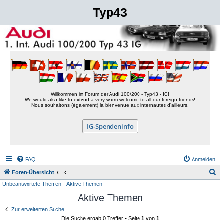
Typ43
Willkommen im Forum der Audi 100/200 - Typ43 - IG!
We would also like to extend a very warm welcome to all our foreign friends!
Nous souhaitons (également) la bienvenue aux internautes d'ailleurs.
IG-Spendeninfo
FAQ
Anmelden
S
Foren-Übersicht
Unbeantwortete Themen
Aktive Themen
u
Aktive Themen
c
h
Zur erweiterten Suche
Die Suche ergab 0 Treffer • Seite
1
von
1
e