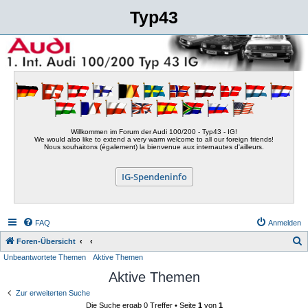
Typ43
Willkommen im Forum der Audi 100/200 - Typ43 - IG!
We would also like to extend a very warm welcome to all our foreign friends!
Nous souhaitons (également) la bienvenue aux internautes d'ailleurs.
IG-Spendeninfo
FAQ
Anmelden
S
Foren-Übersicht
Unbeantwortete Themen
Aktive Themen
u
Aktive Themen
c
h
Zur erweiterten Suche
Die Suche ergab 0 Treffer • Seite
1
von
1
e