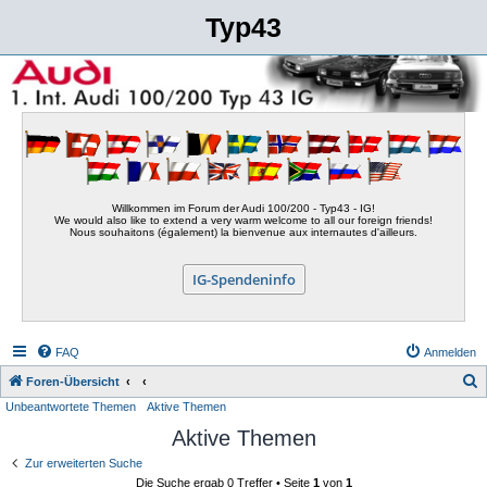
Typ43
Willkommen im Forum der Audi 100/200 - Typ43 - IG!
We would also like to extend a very warm welcome to all our foreign friends!
Nous souhaitons (également) la bienvenue aux internautes d'ailleurs.
IG-Spendeninfo
FAQ
Anmelden
S
Foren-Übersicht
Unbeantwortete Themen
Aktive Themen
u
Aktive Themen
c
h
Zur erweiterten Suche
Die Suche ergab 0 Treffer • Seite
1
von
1
e