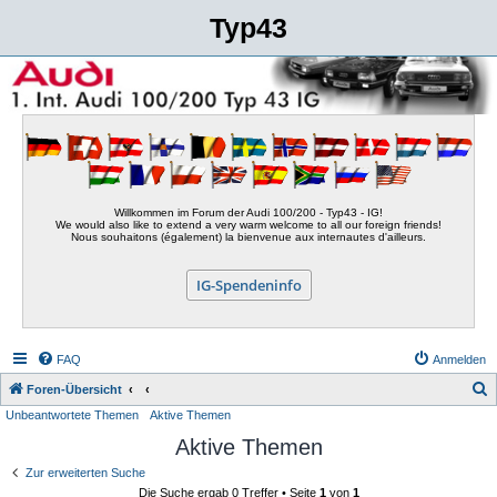
Typ43
Willkommen im Forum der Audi 100/200 - Typ43 - IG!
We would also like to extend a very warm welcome to all our foreign friends!
Nous souhaitons (également) la bienvenue aux internautes d'ailleurs.
IG-Spendeninfo
FAQ
Anmelden
S
Foren-Übersicht
Unbeantwortete Themen
Aktive Themen
u
Aktive Themen
c
h
Zur erweiterten Suche
Die Suche ergab 0 Treffer • Seite
1
von
1
e