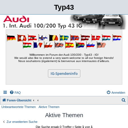
Typ43
Willkommen im Forum der Audi 100/200 - Typ43 - IG!
We would also like to extend a very warm welcome to all our foreign friends!
Nous souhaitons (également) la bienvenue aux internautes d'ailleurs.
IG-Spendeninfo
FAQ
Anmelden
S
Foren-Übersicht
Unbeantwortete Themen
Aktive Themen
u
Aktive Themen
c
h
Zur erweiterten Suche
Die Suche ergab 0 Treffer • Seite
1
von
1
e